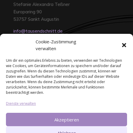
Stefanie Alexandra Teßner
Europaring 90
53757 Sankt Augustin
info@tausendschnitt.de
+49 (0) 1573 0035956
Cookie-Zustimmung
verwalten
Um dir ein optimales Erlebnis zu bieten, verwenden wir Technologien
wie Cookies, um Geräteinformationen zu speichern und/oder darauf
zuzugreifen. Wenn du diesen Technologien zustimmst, können wir
Daten wie das Surfverhalten oder eindeutige IDs auf dieser Website
verarbeiten. Wenn du deine Zustimmung nicht erteilst oder
zurückziehst, können bestimmte Merkmale und Funktionen
Copyright by
Textura
|
beeinträchtigt werden.
Designed by
CrowGrafix
Dienste verwalten
Impressum
|
Datenschutz
|
Cookies
|
AGB
Akzeptieren
Ablehnen